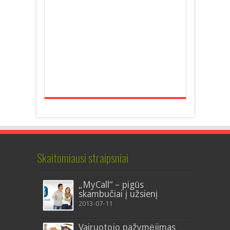
Skaitomiausi straipsniai
„MyCall“ – pigūs
skambučiai į užsienį
2013-07-11
Vairuotojo pažymėjimas