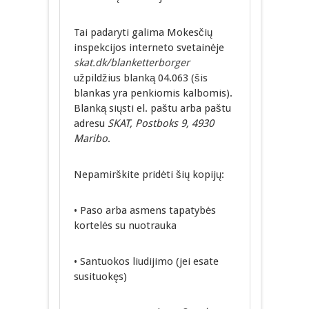
Tai padaryti galima Mokesčių
inspekcijos interneto svetainėje
skat.dk/blanketterborger
užpildžius blanką 04.063 (šis
blankas yra penkiomis kalbomis).
Blanką siųsti el. paštu arba paštu
adresu
SKAT, Postboks 9, 4930
Maribo
.
Nepamirškite pridėti šių kopijų:
• Paso arba asmens tapatybės
kortelės su nuotrauka
• Santuokos liudijimo (jei esate
susituokęs)