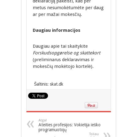
deklaraciją pakeisti, kad per
metus nesumokėtumėte per daug
ar per mažai mokesčių.
Daugiau informacijos
Daugiau apie tai skaitykite
Forskudsopgørelse og skattekort
(preliminarus deklaravimas ir
mokesčių mokėtojo kortelė).
Šaltinis: skat.dk
Atgal
Ateities profesijos: Vokietija ieško
programuotojų
Toliau