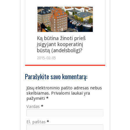
Ką būtina žinoti prieš
įsigyjant kooperatinį
būstą (andelsbolig)?
2015-02-05
Parašykite savo komentarą:
Jūsų elektroninio pašto adresas nebus
skelbiamas. Privalomi laukai yra
pažymėti
*
Vardas
*
El. paštas
*