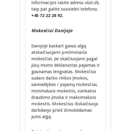
informacijos rasite adresu
skat.dk
,
taip pat galite susisiekti telefonu
+45 72 22 28 92.
Mokesčiai Danijoje
Danijoje kaskart gavus algą
atskaičiuojami preliminarūs
mokesčiai. Jie skaičiuojami pagal
jūsų mums deklaruotas pajamas ir
gaunamas lengvatas. Mokesčius
sudaro darbo rinkos įmokos,
savivaldybės / pajamų mokesčiai,
minimalusis mokestis, sveikatos
draudimo įmoka ir maksimalusis
mokestis. Mokesčius išskaičiuoja
darbdavys prieš išmokėdamas
jums algą.