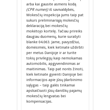
arba kai gausite asmens kodą
(CPR numerį)
iš savivaldybės,
Mokesčių inspekcija jums taip pat
sukurs preliminariąją mokesčių
deklaraciją bei mokesčių
mokėtojo kortelę. Tačiau prireiks
daugiau duomenų, kurie surašyti
blanke 04.063. Jame, pavyzdžiui,
domėsimės, kiek ketinate uždirbti
per metus Danijoje ir ar turite
tokių privilegijų kaip nemokamas
automobilis, apgyvendinimas ar
maitinimas. Taip pat norės žinoti,
kiek ketinate gyventi Danijoje bei
informacijos apie jūsų įdarbinimo
sąlygas – taip galės tinkamai
apskaičiuoti jūsų daniškų pajamų
mokesčių lengvatas bei
kompensacijas.