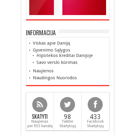
INFORMACIJA
Viskas apie Daniją
Gyvenimo Sąlygos
Hipotekos kreditai Danijoje
Savo verslo kūrimas
Naujienos
Naudingos Nuorodos
Skatyti
98
433
Naujienas
Twitter
Facebook
per RSS kanalą
Skaitytojų
Skaitytojų