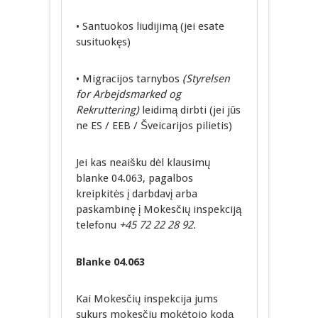
• Santuokos liudijimą (jei esate
susituokęs)
• Migracijos tarnybos
(Styrelsen
for Arbejdsmarked og
Rekruttering)
leidimą dirbti (jei jūs
ne ES / EEB / Šveicarijos pilietis)
Jei kas neaišku dėl klausimų
blanke 04.063, pagalbos
kreipkitės į darbdavį arba
paskambinę į Mokesčių inspekciją
telefonu
+45 72 22 28 92.
Blanke 04.063
Kai Mokesčių inspekcija jums
sukurs mokesčių mokėtojo kodą