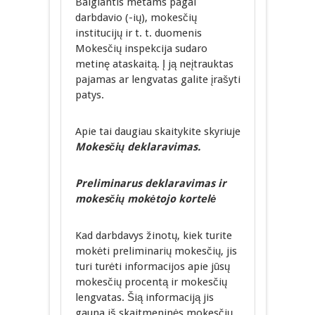
Baigiantis metams pagal
darbdavio (-ių), mokesčių
institucijų ir t. t. duomenis
Mokesčių inspekcija sudaro
metinę ataskaitą. Į ją neįtrauktas
pajamas ar lengvatas galite įrašyti
patys.
Apie tai daugiau skaitykite skyriuje
Mokesčių deklaravimas.
Preliminarus deklaravimas ir
mokesčių mokėtojo kortelė
Kad darbdavys žinotų, kiek turite
mokėti preliminarių mokesčių, jis
turi turėti informacijos apie jūsų
mokesčių procentą ir mokesčių
lengvatas. Šią informaciją jis
gauna iš skaitmeninės mokesčių