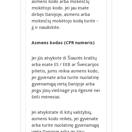
asmens kodo arba mokesčių
mokėtojo kodo. Jei jau esate
dirbęs Danijoje, asmens arba
mokesčių mokėtojo kodą turite –
jį ir naudokite.
Asmens kodas (CPR numeris)
Jei jūs atvykote iš Šiaurės kraštų
arba esate ES / EEB ar Šveicarijos
pilietis, jums reikia asmens kodo,
jei gyvenate arba turite nuolatinę
gyvenamąją vietą Danijoje arba
jeigu jūsų viešnagė yra ilgesnė nei
šeši mėnesiai.
Jei atvykstate iš kitų valstybių,
asmens kodo reikės, jei gyvenate
arba turite nuolatinę gyvenamąją
vietą Danijoje arba jei jūsų