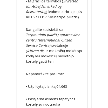
• Migracijos tarnybos (
Styrelsen
for Arbejdsmarked og
Rekruttering
) leidimo dirbti (jei jūs
ne ES / EEB / Šveicarijos pilietis)
Dar galite susisiekti su
Tarptautiniu piliečių aptarnavimo
centru (International Citizen
Service Centre)
svetainėje
(
icitizen.dk
) ir mokesčių mokėtojo
kodą bei mokesčių mokėtojo
kortelę gauti ten.
Nepamirškite pasiimti:
• Užpildytą blanką 04.063
• Pasą arba asmens tapatybės
kortelę su nuotrauka