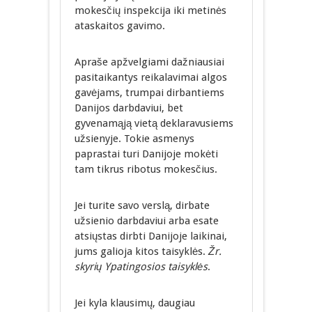
mokesčių inspekcija iki metinės
ataskaitos gavimo.
Apraše apžvelgiami dažniausiai
pasitaikantys reikalavimai algos
gavėjams, trumpai dirbantiems
Danijos darbdaviui, bet
gyvenamąją vietą deklaravusiems
užsienyje. Tokie asmenys
paprastai turi Danijoje mokėti
tam tikrus ribotus mokesčius.
Jei turite savo verslą, dirbate
užsienio darbdaviui arba esate
atsiųstas dirbti Danijoje laikinai,
jums galioja kitos taisyklės.
Žr.
skyrių Ypatingosios taisyklės
.
Jei kyla klausimų, daugiau