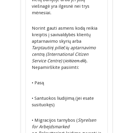
viešnagė yra ilgesnė nei trys
mėnesiai.
Norint gauti asmens kodą reikia
kreiptis į savivaldybės klientų
aptarnavimo skyrių arba
Tarptautinį piliečių aptarnavimo
centrą (International Citizen
Service Centre)
(
icitizen.dk
).
Nepamirškite pasiimti:
• Pasą
• Santuokos liudijimą (jei esate
susituokęs)
• Migracijos tarnybos (
Styrelsen
for Arbejdsmarked