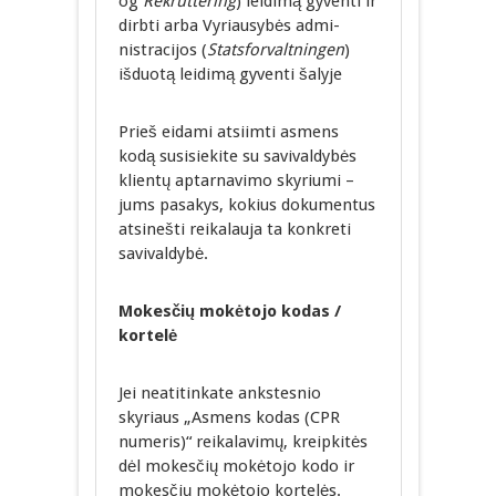
og
Rekruttering
) leidimą gyventi ir
dirbti arba Vyriausybės admi-
nistracijos (
Statsforvaltningen
)
išduotą leidimą gyventi šalyje
Prieš eidami atsiimti asmens
kodą susisiekite su savivaldybės
klientų aptarnavimo skyriumi –
jums pasakys, kokius dokumentus
atsinešti reikalauja ta konkreti
savivaldybė.
Mokesčių mokėtojo kodas /
kortelė
Jei neatitinkate ankstesnio
skyriaus „Asmens kodas (CPR
numeris)“ reikalavimų, kreipkitės
dėl mokesčių mokėtojo kodo ir
mokesčių mokėtojo kortelės.